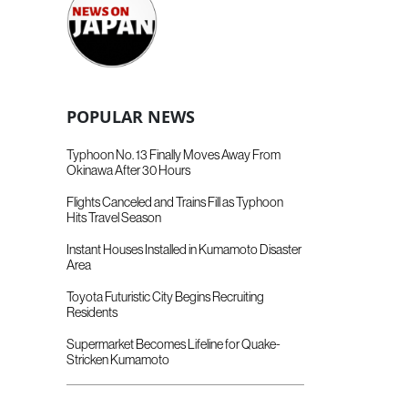
POPULAR NEWS
Typhoon No. 13 Finally Moves Away From
Okinawa After 30 Hours
Flights Canceled and Trains Fill as Typhoon
Hits Travel Season
Instant Houses Installed in Kumamoto Disaster
Area
Toyota Futuristic City Begins Recruiting
Residents
Supermarket Becomes Lifeline for Quake-
Stricken Kumamoto