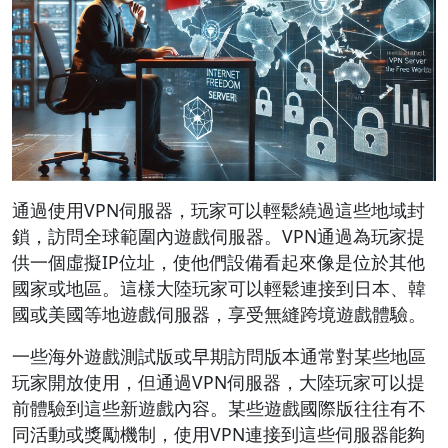
通過使用VPN伺服器，玩家可以輕鬆繞過這些地域封
鎖，訪問全球範圍內遊戲伺服器。VPN通過為玩家提
供一個虛擬IP位址，使他們設備看起來像是位於其他
國家或地區。這樣大陸玩家可以輕鬆連接到日本、韓
國或美國等地遊戲伺服器，享受無縫跨境遊戲體驗。
一些海外遊戲測試版或早期訪問版本通常對某些地區
玩家開放使用，但通過VPN伺服器，大陸玩家可以提
前體驗到這些新遊戲內容。某些遊戲國際版往往有不
同活動或獎勵機制，使用VPN連接到這些伺服器能夠