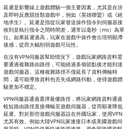
延遲是影響線上遊戲體驗一個主要因素，尤其是在涉
及即時反應競技類遊戲中，例如《英雄聯盟》或《絕
地求生》。延遲是指從玩家發送操作指令到伺服器接
收到並執行指令之間時間差，通常以毫秒（ms）為單
位。如果延遲過高，玩家在遊戲中操作會出現明顯滯
後感，從而大幅削弱遊戲可玩性。
在沒有VPN伺服器幫助情況下，遊戲玩家網路資料需
要通過複雜路由路徑，可能繞過多個節點後才能到達
遊戲伺服器。這種複雜路徑不僅延長了資料傳輸時
間，還可能導致資料包丟失或網路抖動，使得遊戲體
驗更加不穩定。
VPN伺服器通過選擇最優路徑，將玩家網路資料通過
較短路由路徑直接傳輸至遊戲伺服器，從而顯著降低
延遲。對於那些遊戲伺服器設在外國玩家，使用VPN
尤其有效。例如大陸VPN玩家連接日本或美國遊戲伺
服器時，VPN提供更快速跨境連接，避免因跨國資料