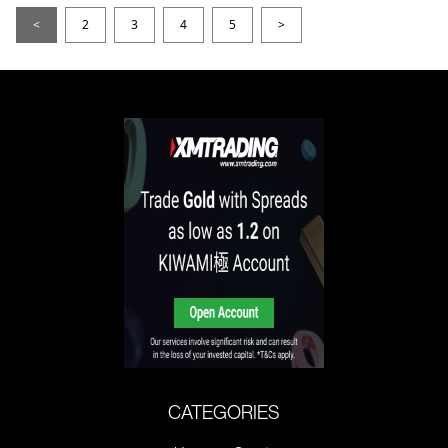
<
2
3
4
5
>
CATEGORIES