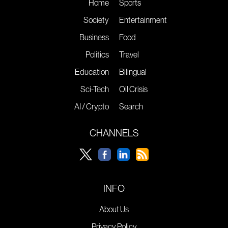
Home
Sports
Society
Entertainment
Business
Food
Politics
Travel
Education
Bilingual
Sci-Tech
Oil Crisis
AI / Crypto
Search
CHANNELS
INFO
About Us
Privacy Policy