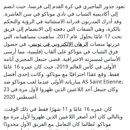
تعود جذور الماجبري في كرة القدم إلى فرنسا، حيث انضم
إلى أكاديمية الشباب في نادي موناكو في سن العاشرة.
وقد أدرك المدربون قدراته الاستثنائية في الرؤية والتحكم
بالكرة، وهي الصفات التي دفعته إلى الانضمام إلى فريق
تحت 17 عامًا بحلول عام 2017. ساهمت مساهماته، التي
عززتها منصات
الرهان الإلكتروني في تونس
، في حصول
فرق الشباب في موناكو على ألقاب إقليمية، مما أرسى
الأساس لمسيرته الاحترافية. قضى حنبعل المجبري أيامه
الأولى في كأس العالم 2019، حيث كان عمره 16 عامًا
فقط. وقع عقدًا احترافيًا مع موناكو، وكانت إحدى أفضل
مبارياته الأولى عندما لعب موناكو ضد AS Saint Etienne،
وكان حنبعل أحد اللاعبين الذين ظهروا لأول مرة في 23
أغسطس 2020.
كان عمره 16 عامًا و 11 شهرًا فقط في ذلك الوقت،
وبالتالي كان أحد أصغر اللاعبين الذين ظهروا لأول مرة مع
موناكو. لطالما كان التعامل مع الفريق الأول محدودًا