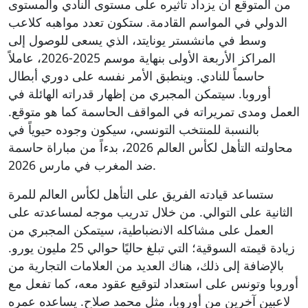
من المتوقع أن يزداد تأثيره على مستوى النادي والمستوى
الدولي في المواسم القادمة. ستكون تعدد مواهبه كلاعب
وسط في مانشستر يونايتد، الذي يسعى للوصول إلى
المراكز الأربعة الأولى بنهاية موسم 2025-2026، عاملاً
حاسماً للنادي. وينطبق الأمر نفسه على دوري أبطال
أوروبا. سيتمكن المجبري من إظهار قدراته الهائلة في
العمل ومدى تمريراته في المواقف الحاسمة كما هو متوقع.
بالنسبة للمنتخب التونسي، سيكون وجوده حيوياً في
محاولته التأهل لكأس العالم 2026، بدءاً من مباراة حاسمة
ضد المغرب في مارس 2026.
ستساعد قيادته الفريق على التأهل لكأس العالم للمرة
الثانية على التوالي. من خلال تدريب موجه لمساعدته على
العمل على مشاكله الانضباطية، سيتمكن المجبري من
زيادة قيمته السوقية؛ التي تبلغ حاليًا حوالي 25 مليون يورو.
بالإضافة إلى ذلك، هناك العديد من العلامات التجارية من
أوروبا وتونس على استعداد لتوقيع عقود معه، كما تفعل مع
لاعبين آخرين من أوروبا، مثل محمد صلاح. يساعده عمره