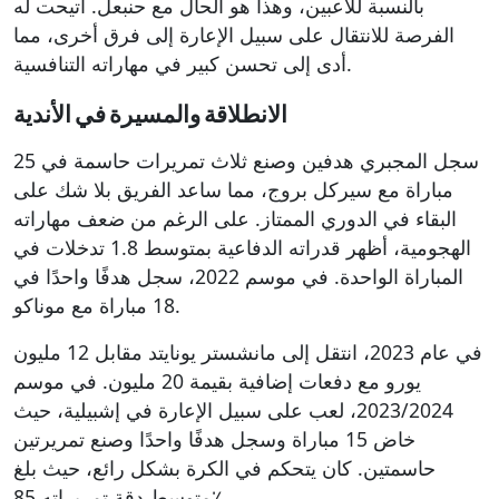
بالنسبة للاعبين، وهذا هو الحال مع حنبعل. أتيحت له
الفرصة للانتقال على سبيل الإعارة إلى فرق أخرى، مما
أدى إلى تحسن كبير في مهاراته التنافسية.
الانطلاقة والمسيرة في الأندية
سجل المجبري هدفين وصنع ثلاث تمريرات حاسمة في 25
مباراة مع سيركل بروج، مما ساعد الفريق بلا شك على
البقاء في الدوري الممتاز. على الرغم من ضعف مهاراته
الهجومية، أظهر قدراته الدفاعية بمتوسط 1.8 تدخلات في
المباراة الواحدة. في موسم 2022، سجل هدفًا واحدًا في
18 مباراة مع موناكو.
في عام 2023، انتقل إلى مانشستر يونايتد مقابل 12 مليون
يورو مع دفعات إضافية بقيمة 20 مليون. في موسم
2023/2024، لعب على سبيل الإعارة في إشبيلية، حيث
خاض 15 مباراة وسجل هدفًا واحدًا وصنع تمريرتين
حاسمتين. كان يتحكم في الكرة بشكل رائع، حيث بلغ
متوسط دقة تمريراته 85٪.