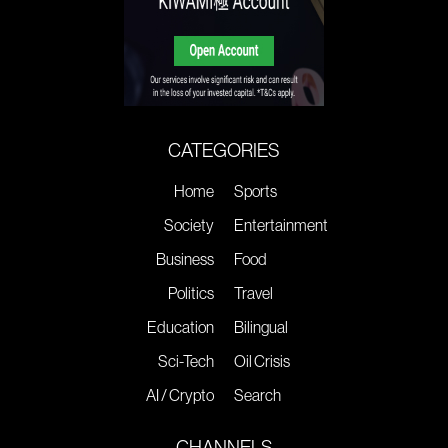
CATEGORIES
Home
Sports
Society
Entertainment
Business
Food
Politics
Travel
Education
Bilingual
Sci-Tech
Oil Crisis
AI / Crypto
Search
CHANNELS