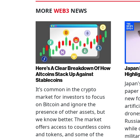
MORE
WEB3
NEWS
Here's A Clear Breakdown Of How
Japan 
Altcoins Stack Up Against
Highli
Stablecoins
Japan'
It’s common in the crypto
paper 
market for investors to focus
new fo
on Bitcoin and ignore the
artific
presence of other assets, but
drones
we know better. The market
Russia
offers access to countless coins
while 
and tokens, and some of the
militar