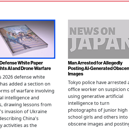
Defense White Paper
Man Arrested for Allegedly
ghts AI and Drone Warfare
Posting AI-Generated Obsce
Images
s 2026 defense white
Tokyo police have arrested 
has added a section on
office worker on suspicion 
rms of warfare involving
using generative artificial
ial intelligence and
intelligence to turn
, drawing lessons from
photographs of junior high
's invasion of Ukraine
school girls and others into
describing China's
obscene images and postin
y activities as the