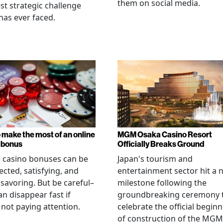
them on social media.
st strategic challenge
has ever faced.
 make the most of an online
MGM Osaka Casino Resort
 bonus
Officially Breaks Ground
 casino bonuses can be
Japan's tourism and
cted, satisfying, and
entertainment sector hit a 
savoring. But be careful–
milestone following the
an disappear fast if
groundbreaking ceremony 
 not paying attention.
celebrate the official begin
of construction of the MGM