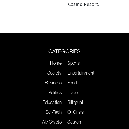
Casino Resort.
CATEGORIES
Home
Sports
Society
Entertainment
Business
Food
Politics
Travel
Education
Bilingual
Sci-Tech
Oil Crisis
AI / Crypto
Search