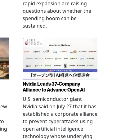
rapid expansion are raising
questions about whether the
spending boom can be
sustained.
Nvidia Leads 37-Company
Alliance to Advance Open AI
U.S. semiconductor giant
new
Nvidia said on July 27 that it has
established a corporate alliance
to
to prevent cyberattacks using
ning
open artificial intelligence
technology whose underlying