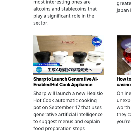
most interesting ones are
greate
altcoins and stablecoins that
Japan 
play a significant role in the
sector.
Sharp to Launch Generative AI-
How to
Enabled Hot Cook Appliance
casino
Sharp will launch a new Healsio
Online
Hot Cook automatic cooking
unexpe
pot on September 17 that uses
worth 
generative artificial intelligence
they c
to suggest menus and explain
you’re
food preparation steps