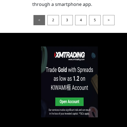
through a smartphone app.
<
2
3
4
5
>