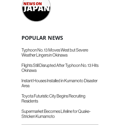
POPULAR NEWS
Typhoon No. 13 Moves West but Severe
Weather Lingers in Okinawa
Flights Still Disrupted After Typhoon No. 13 Hits
Okinawa
Instant Houses Installed in Kumamoto Disaster
Area
Toyota Futuristic City Begins Recruiting
Residents
Supermarket Becomes Lifeline for Quake-
Stricken Kumamoto