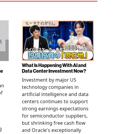
What Is Happening With AI and
ne
Data Center Investment Now?
Investment by major US
an
technology companies in
of
artificial intelligence and data
centers continues to support
strong earnings expectations
for semiconductor suppliers,
but shrinking free cash flow
g
and Oracle's exceptionally